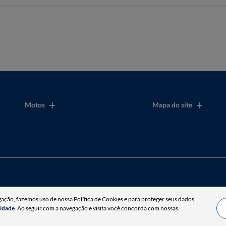
Motos
Mapa do site
gação, fazemos uso de nossa Política de Cookies e para proteger seus dados
cidade
. Ao seguir com a navegação e visita você concorda com nossas
Desenvolvido pela DEALERSPACE ® Direitos Reservados.