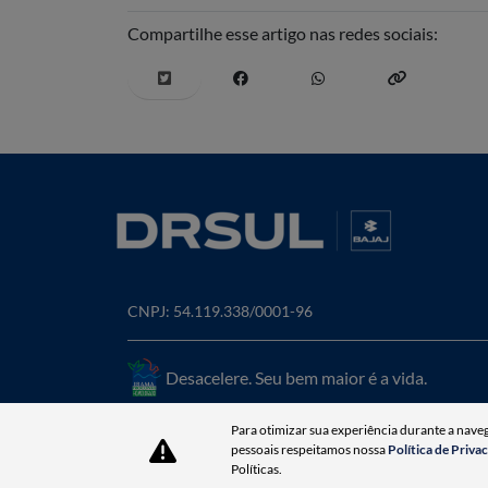
Compartilhe esse artigo nas redes sociais:
CNPJ: 54.119.338/0001-96
Desacelere. Seu bem maior é a vida.
Para otimizar sua experiência durante a nave
pessoais respeitamos nossa
Política de Priva
Políticas.