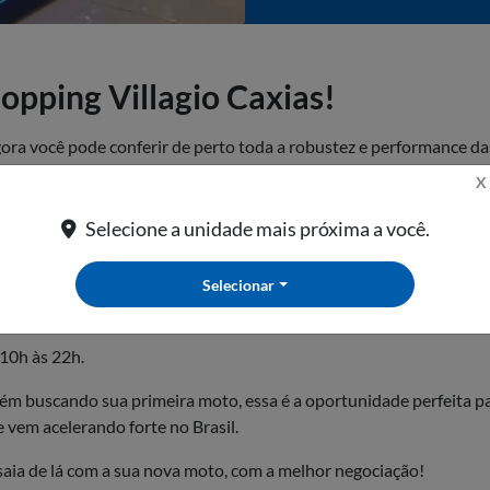
opping Villagio Caxias!
gora você pode conferir de perto toda a robustez e performance 
X
spaço foi criado para oferecer uma experiência completa para qu
Selecione a unidade mais próxima a você.
ê conta com o atendimento de consultores especializados, prontos
com toda comodidade.
Selecionar
 à praça de alimentação.
10h às 22h.
ém buscando sua primeira moto, essa é a oportunidade perfeita pa
vem acelerando forte no Brasil.
 saia de lá com a sua nova moto, com a melhor negociação!