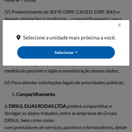
(V) Preenchimento de SEFIP, GRRF, CAGED, DIRF, RAIS e
demais obrigações trabalhistas – compartilhamento com o
X
Ministério do Trabalho e Emprego.
Selecione a unidade mais próxima a você.
Além disso, eventualmente os dados pessoais poderão ser
tratados:
Selecionar
(I) Para auditorias internas e externas, para validações de
questões de segurança da informação, buscando-se na
medida do possível o sigilo e anonimização desses dados;
(II) Para atender solicitações legais de autoridades públicas;
Compartilhamento
A
DRSUL DUAS RODAS LTDA
poderá compartilhar e
divulgar os dados tratados, entre as empresas do Grupo
DRSUL, bem como como
com prestadores de serviços, parceiros e fornecedores, desde