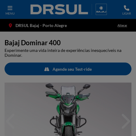
MENU
LIGAR
DRSUL Bajaj - Porto Alegre
Alterar
Bajaj
Dominar 400
Experimente uma vida inteira de experiências inesquecíveis na
Dominar.
Agende seu Test-ride
Anterior
Próx