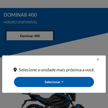
DOMINAR 400
VERSÃO DISPONÍVEL
Dominar 400
X
Dominar 400
Selecione a unidade mais próxima a você.
Selecionar