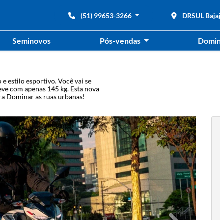
(51) 99653-3266
DRSUL Baja
Seminovos
Pós-vendas
Domin
e estilo esportivo. Você vai se
eve com apenas 145 kg. Esta nova
para Dominar as ruas urbanas!