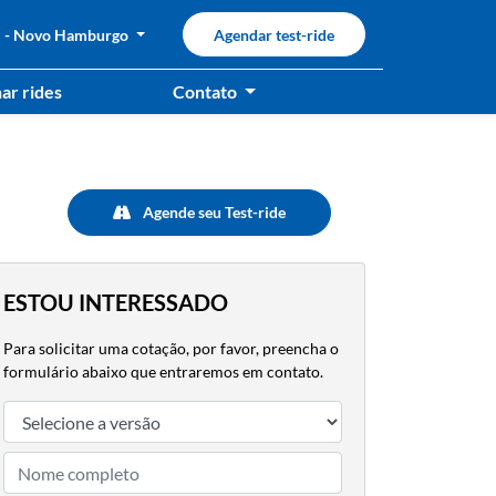
j - Novo Hamburgo
Agendar test-ride
ar rides
Contato
Agende seu Test-ride
ESTOU INTERESSADO
Para solicitar uma cotação, por favor, preencha o
formulário abaixo que entraremos em contato.