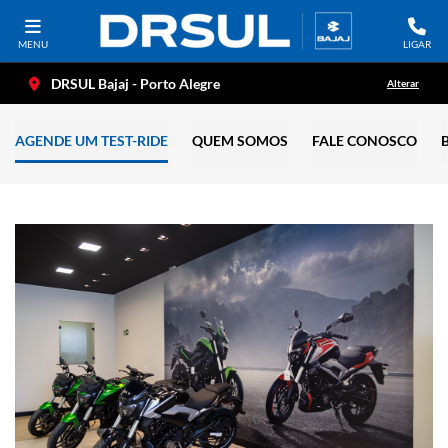
MENU
LIGAR
DRSUL Bajaj - Porto Alegre
Alterar
AGENDE UM TEST-RIDE
QUEM SOMOS
FALE CONOSCO