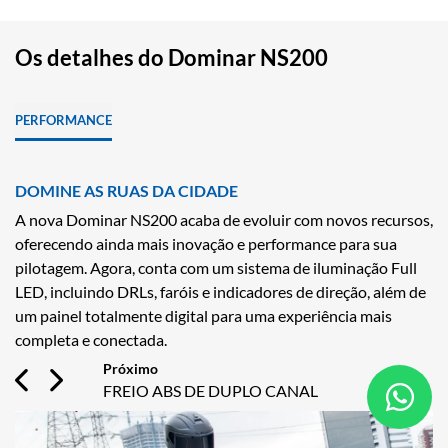
Os detalhes do Dominar NS200
PERFORMANCE
DOMINE AS RUAS DA CIDADE
F
A nova Dominar NS200 acaba de evoluir com novos recursos,
A 
oferecendo ainda mais inovação e performance para sua
si
pilotagem. Agora, conta com um sistema de iluminação Full
du
LED, incluindo DRLs, faróis e indicadores de direção, além de
se
um painel totalmente digital para uma experiência mais
completa e conectada.
Previous
Next